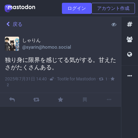
ログイン
アカウント作成
戻る
しゃりん
@
syarin@homoo.social
独り身に限界を感じてる気がする。甘えた
さがたくさんある。
2025年7月31日 14:40
·
·
Tootle for Mastodon
·
·
1
2